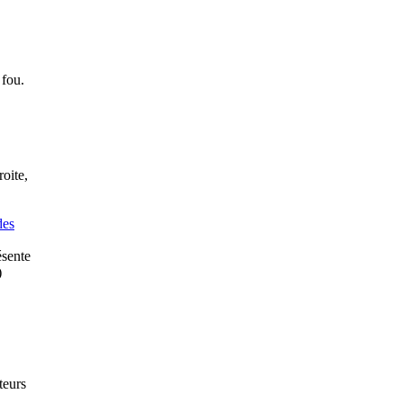
 fou.
oite,
des
ésente
)
teurs