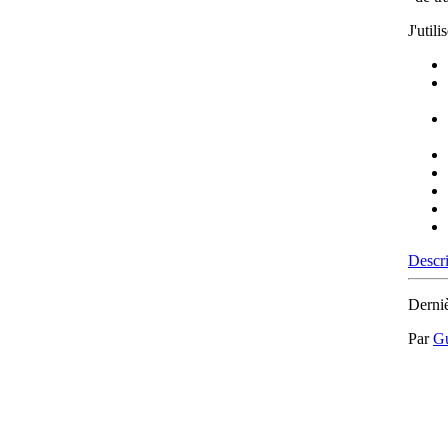
J'util
Descr
Derniè
Par
G