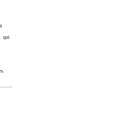
t
qui
cs
es.