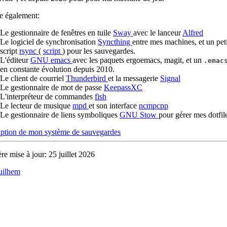
ise également:
Le gestionnaire de fenêtres en tuile
Sway
avec le lanceur
Alfred
Le logiciel de synchronisation
Syncthing
entre mes machines, et un peti
script
rsync
(
script
) pour les sauvegardes.
L'éditeur
GNU emacs
avec les paquets ergoemacs, magit, et un
.ema
en constante évolution depuis 2010.
Le client de courriel
Thunderbird
et la messagerie
Signal
Le gestionnaire de mot de passe
KeepassXC
L'interpréteur de commandes
fish
Le lecteur de musique
mpd
et son interface
ncmpcpp
Le gestionnaire de liens symboliques
GNU Stow
pour gérer mes dotfil
iption de mon système de sauvegardes
re mise à jour:
25 juillet 2026
uilhem