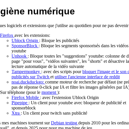
giène numérique
es logiciels et extensions que j'utilise au quotidien pour ne pas devenir
Firefox
avec les extensions:
Ublock Origin
: Bloque les publicités
SponsorBlock
: Bloque les segments sponsorisés dans les vidéos
youtube
Unhook
: Bloque toutes les "suggestions" youtube: colonne de dr
page "pour vous", "vidéos suivantes", les "shorts" et désactive la
lecture automatique de la vidéo suivante
Tampermonkey
: avec des scripts pour
bloquer l'image et le son 
publicités sur Twitch
et
utiliser l'ancienne interface de reddit
noai.duckduckgo:
comme moteur de recherche par défaut (ne pr
pas de réponse 0-click par IA et filtre les images générées par IA
Sur téléphone (pour le
moment
):
Firefox Mobile
: avec l'extension Ublock Origin
Pipepipe
: Un client pour youtube avec bloqueur de publicité et
sponsorblock
Xtra
: Un client pour twitch sans publicité
s mes machines tournent sur
Debian testing
depuis 2010 pour les ordina
avail", et depuis 2025 pour pour ma machine de jeu.